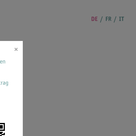
DE
FR
IT
×
hen
trag