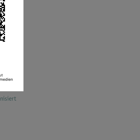
reut die
nisiert