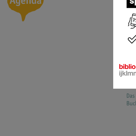
Bib
Buc
Schw
für
Geo
CH-
Tel
inf
www
Das
Buc