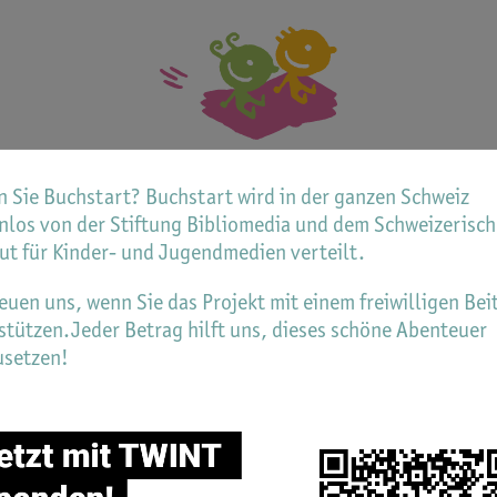
 Sie Buchstart? Buchstart wird in der ganzen Schweiz
nlos von der Stiftung Bibliomedia und dem Schweizerisc
ntakt
tut für Kinder- und Jugendmedien verteilt.
reuen uns, wenn Sie das Projekt mit einem freiwilligen Bei
liomedia Schweiz
stützen.Jeder Betrag hilft uns, dieses schöne Abenteuer
enweg 2
usetzen!
4500 Solothurn
.: +41 32 624 90 20
hstart@bibliomedia.ch
.bibliomedia.ch