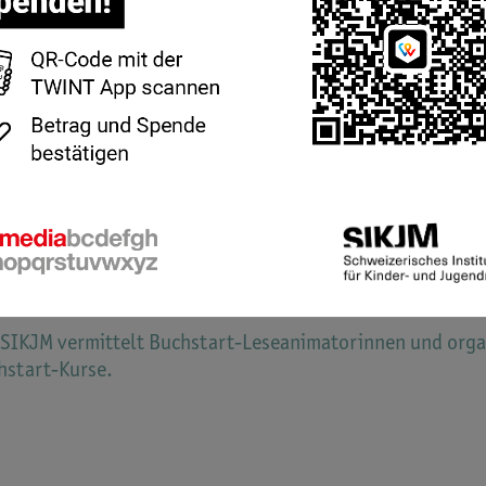
liomedia nimmt
Buchstart-Bestellungen
entgegen und bet
hstart-Website.
eizerisches Institut
 Kinder- und Jugendmedien (SIKJM)
rgengasse 6
8006 Zürich
.: +41 43 268 39 00
o@sikjm.ch
.sikjm.ch
 SIKJM vermittelt Buchstart-Leseanimatorinnen und orga
hstart-Kurse.