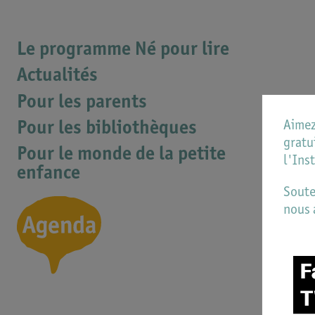
Le programme Né pour lire
Actualités
Pour les parents
Pour les bibliothèques
Aimez
gratu
Pour le monde de la petite
l'Ins
enfance
Soute
nous 