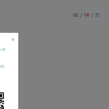
DE
FR
IT
×
 et
ant
s et