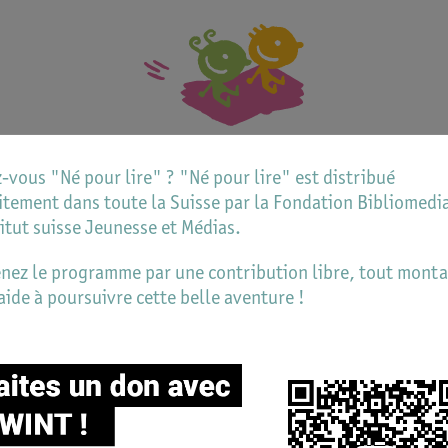
-vous "Né pour lire" ? "Né pour lire" est distribué
itement dans toute la Suisse par la Fondation Bibliomedia
Agenda
titut suisse Jeunesse et Médias.
nez le programme par une contribution libre, tout mont
aide à poursuivre cette belle aventure !
Berne
Bibliothèque de la Ville - Bibliothèque des Enfant
des Jeunes