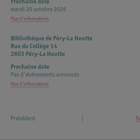
Prochaine date
09:00 bis 09:45 Uhr oder 10:15 bis 11:00 Uhr
mardi 20 octobre 2026
Erste Geschichten, Reime, Sprachspiele für Kinder v
Plus d'informations
0-4 Jahren mit Begleitperson.
Toutes les dates
ohne Anmeldung
mardi 20 octobre 2026
Bibliothèque de Péry-La Heutte
Contact
Rue du Collège 14
bibliothek@taeuffelen.ch
2603 Péry-La Heutte
https://www.bibliotaeuffelen.ch/netbiblio
Prochaine date
032 396 06 39
Pas d'événements annoncés
Plus d'informations
Précédent
S