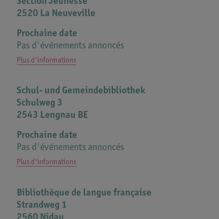
Section Jeunesse
2520 La Neuveville
Animation Né pour lire en 2025 : 10 mars 2025 - 16 j
Prochaine date
2025 - 29 septembre 2025 - 3 novembre 2025 : de 9h
Pas d'événements annoncés
10h30.
Plus d'informations
Contact
Programme PDF
info@biblio2520.ch
2025-03-10-Affiche-Né pour lire.pdf
Schul- und Gemeindebibliothek
www.biblio2520.ch
Schulweg 3
032 751 44 14
2543 Lengnau BE
Prochaine date
Pas d'événements annoncés
Plus d'informations
Bibliothèque de langue française
Strandweg 1
2560 Nidau