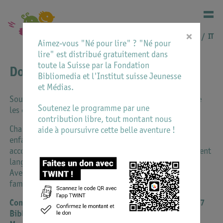
×
DE
FR
IT
Aimez-vous "Né pour lire" ? "Né pour
lire" est distribué gratuitement dans
toute la Suisse par la Fondation
Donations
Bibliomedia et l'Institut suisse Jeunesse
et Médias.
Soutenez Né pour lire pour une égalité de chance entre
Soutenez le programme par une
les enfants !
contribution libre, tout montant nous
Chacun.e peut soutenir le projet : pour que tous les
aide à poursuivre cette belle aventure !
enfants de Suisse grandissent avec des livres et soient
accompagnés de manière idéale dans leur développement
langagier, nous avons besoin de votre aide.
Avec un don de 80 francs, nous pouvons offrir à 10
familles un coffret de livres pour leurs enfants.
Compte de dons : CCP CH38 0900 0000 3000 0057 7
Bibliomedia Suisse