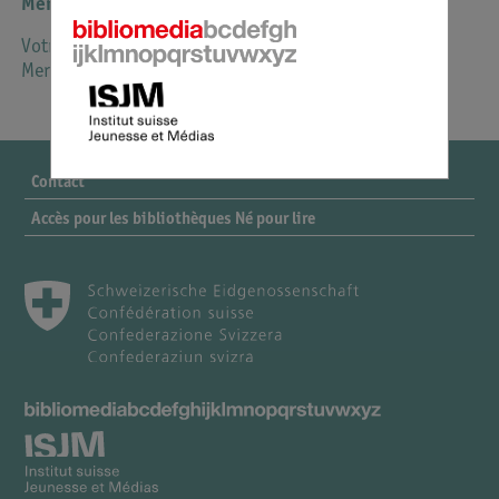
Mention : Né pour lire
Votre don est déductible des impôts.
Merci beaucoup !
Contact
Accès pour les bibliothèques Né pour lire