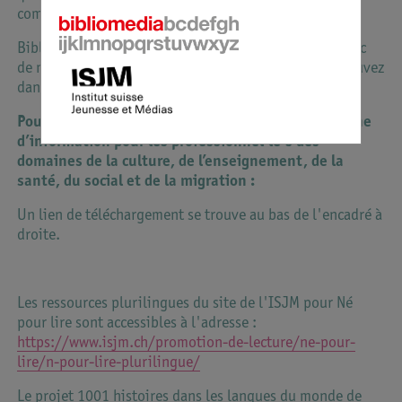
comptines, par exemple.
Bibliomedia et l’ISJM vous soutiennent volontiers avec
de nombreuses astuces et les documents que vous trouvez
dans ce site.
Pour vous inspirer, vous pouvez consulter notre fiche
d’information pour les professionnel·le·s des
domaines de la culture, de l’enseignement, de la
santé, du social et de la migration :
Un lien de téléchargement se trouve au bas de l'encadré à
droite.
Les ressources plurilingues du site de l'ISJM pour Né
pour lire sont accessibles à l'adresse :
https://www.isjm.ch/promotion-de-lecture/ne-pour-
lire/n-pour-lire-plurilingue/
Le projet 1001 histoires dans les langues du monde de