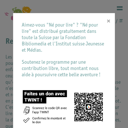
×
DE
FR
IT
Aimez-vous "Né pour lire" ? "Né pour
lire" est distribué gratuitement dans
toute la Suisse par la Fondation
Ressources plurilingues
Bibliomedia et l'Institut suisse Jeunesse
et Médias.
Les approches linguistiques diversifiées sont un appui
Soutenez le programme par une
pour le développement du langage chez les jeunes
contribution libre, tout montant nous
enfants. Accompagnés par des personnes de confiance,
aide à poursuivre cette belle aventure !
ceux-ci découvrent facilement toutes les richesses
qu'offre le langage. La langue dans laquelle cela se passe
n’est pas décisive; c’est la qualité, surtout émotionnelle
et relationnelle de l’échange qui compte. Le tout-petit,
en particulier, n’a pas besoin de comprendre chaque mot.
C’est là une chance, surtout pour les animations Né pour
lire. Vous pouvez mettre en avant dans votre institution
la diversité linguistique. Présentez-y différentes langues,
que ce soit avec des panneaux ou des poèmes et