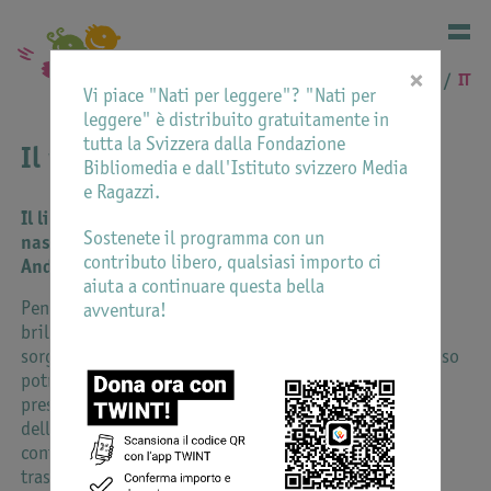
×
DE
FR
IT
Vi piace "Nati per leggere"? "Nati per
leggere" è distribuito gratuitamente in
tutta la Svizzera dalla Fondazione
Il parere dei pediatri
Bibliomedia e dall'Istituto svizzero Media
e Ragazzi.
Il libro, un ottimo compagno di viaggio sin dalla
Sostenete il programma con un
nascita
contributo libero, qualsiasi importo ci
Andreas Wechsler, pediatra, Lugano
aiuta a continuare questa bella
Penso che Nati per leggere sia un’iniziativa tanto
avventura!
brillante quanto provocatoria. La prima domanda che
sorge spontanea potrebbe, infatti, essere: “Ma che senso
potrà mai avere dare un libro a dei bambini in età
prescolare? Non leggono mica!” E invece no, il mondo
delle parole scritte, come di quelle dette o sentite,
contiene una certa preziosità che abbraccia
trasversalmente l’infanzia in tutte le dimensioni