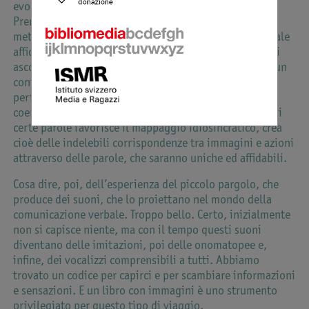
evolutive, che l’alimentano e la fanno progredire.
Prendiamo per primo lo sviluppo del linguaggio per
mettere a fuoco quello più evidente. Un contesto verbale
affidabile e riproducibile come quello di un libro che si
ascolta ripetutamente ed in modo invariato, rinforza un
contesto comunicativo integro e crea delle condizioni
perfette per uno sviluppo del linguaggio lineare e
coerente. Inoltre l’utilizzo contestuale e contingente di
certe parole favorisce il mappaggio idiosincratico, crea
cioè delle indelebili corrispondenze tra immagini e azioni
attraverso delle parole, che saranno uniche ed affidabili.
Cosa dire, poi, dell’esperienza del piccolo pargolo, che
produce dei suoni, che lo proiettano nel mondo della
comunicazione verbale. Troppo bello. Certo, inizialmente
non si capisce niente, ma con il tempo questi suoni
diventano delle imitazioni, poi delle onomatopee e,
infine, dei vocalizzi comprensibili a tutti. Abbiamo
trovato un codice per capirci e per scambiare informazioni
e sensazioni. E un libro con immagini è uno strumento
privilegiato per questo tipo di viaggio.